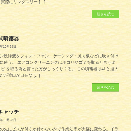
 実際にリングスリー […]
続きを読む
式噴霧器
1年10月28日
ン洗浄液をフィン・ファン・ケーシング・風向板などに吹き付け
に使う。 エアコンクリーニングはホコリやゴミを取ると言うよ
カビ を取る為と言った方がしっくりくる。 この噴霧器は4Lと過大
だが噴口が自在な […]
続きを読む
キャッチ
1年10月28日
の先にビスが付くか付かないかで作業効率が大幅に変わる。イラ