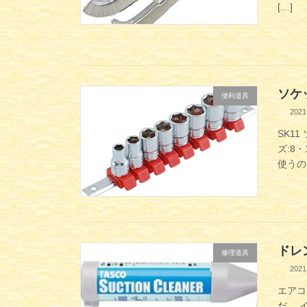
[…]
ソケ
便利道具
202
SK11
ズ:8
使うの
ドレ
修理道具
202
エアコ
だ。 