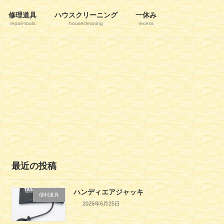
修理道具
ハウスクリーニング
一休み
repair-tools
housecleaning
recess
最近の投稿
ハンディエアジャッキ
便利道具
2026年6月25日