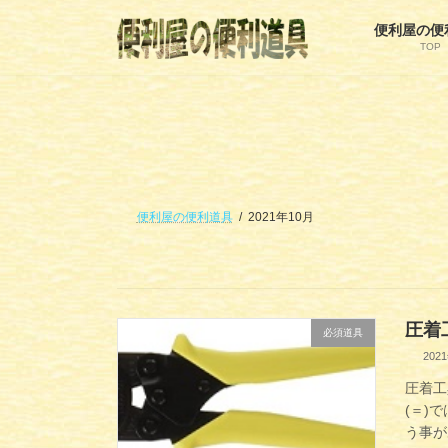
コ
ナ
ン
ビ
便利屋の便
TOP
テ
ゲ
ン
ー
ツ
シ
へ
ョ
ス
ン
キ
に
ッ
移
プ
動
便利屋の便利道具
2021年10月
圧着
必須道具
202
圧着工
(＝)
う事が