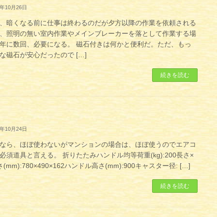
1年10月26日
、暗くなる前に仕事は終わるのだが夕方以降の作業を依頼される
、照明の無い室内作業やメインブレーカーを落として作業する場
年に数回、必要になる。 磁石付きは何かと便利だ。ただ、もっ
な磁石が安心だったので […]
続きを読む
1年10月24日
なら、ほぼ使わないがマンションの場合は、ほぼ使うのでエアコ
必須道具と言える。 折りたたみハンドル均等荷重(kg):200長さ×
(mm):780×490×162ハンドル高さ(mm):900キャスター径: […]
続きを読む