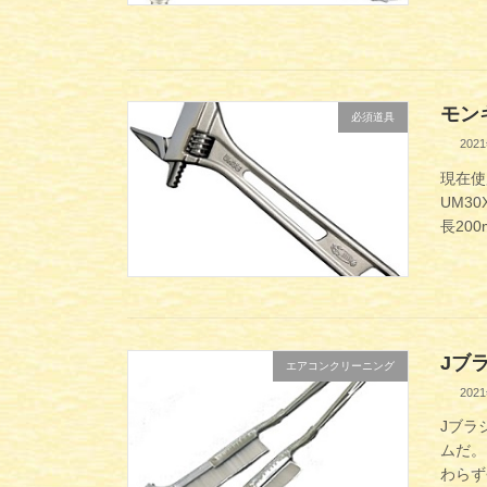
モン
必須道具
202
現在使
UM30
長200
Jブ
エアコンクリーニング
202
Jブラ
ムだ。
わらず