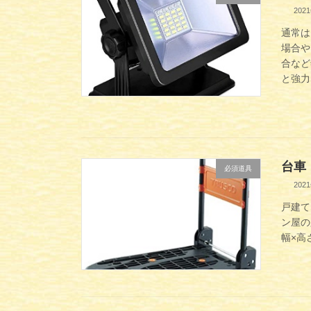
202
通常は
場合や
合など
と強力
台車
必須道具
202
戸建て
ン屋の
幅×高さ