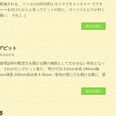
軽減される。 ベッセル(VESSEL) ネジマグキャッチャー マグキ
ャーを付けたからと言ってビットの先に、ガッツリとビスが付く
無い。 それ […]
続きを読む
グビット
1年10月27日
線増設時や配管穴を開ける際の補助として欠かせない存在となっ
。それがロングビット達だ。 呼び寸法:3.5mm全長:180mm軸
35mm溝長:100mm差込角:6.35mm ↑室内の壁に穴を開ける際に、壁
続きを読む
器