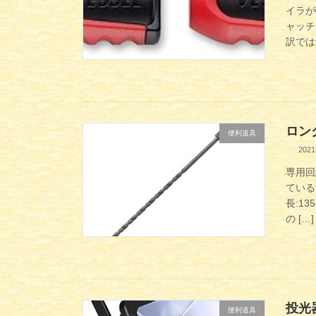
イラが
ャッチ
訳では
ロン
便利道具
202
専用回
ている
長:1
の […]
投光
便利道具