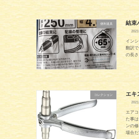
結束
便利道具
202
インシ
翻訳で
の長さ
エキ
コレクション
202
エアコ
た事は
ンの修
場合だ