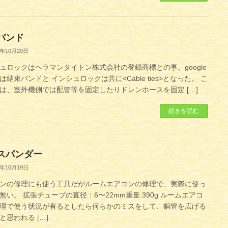
バンド
1年10月20日
ュロックはヘラマンタイトン株式会社の登録商標との事。google
は結束バンドと インシュロックは共に<Cable ties>となった。 こ
は、室外機側では配管等を固定したりドレンホースを固定 […]
続きを読む
スパンダー
1年10月19日
ンの修理にも使う工具だがルームエアコンの修理で、実際に使っ
無い。 拡張チューブの直径：6〜22mm重量:‎390g ルームエアコ
理で使う状況が有るとしたら何らかのミスをして、銅管を広げる
と思われる […]