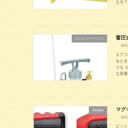
なる？
蓄圧
エアコンクリーニング
202
エアコ
るとき
りも 
な容量
マグ
便利道具
202
ビット