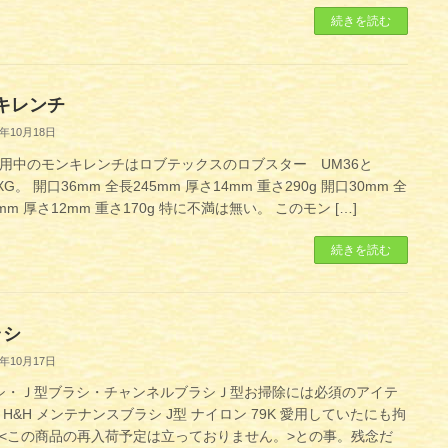
続きを読む
キレンチ
1年10月18日
用中のモンキレンチはロブテックスのロブスター UM36と
XG。 開口36mm 全長245mm 厚さ14mm 重さ290g 開口30mm 全
mm 厚さ12mm 重さ170g 特に不満は無い。 このモン […]
続きを読む
ラシ
1年10月17日
シ・Ｊ型ブラシ・チャンネルブラシＪ型お掃除には必須のアイテ
 H&H メンテナンスブラシ J型 ナイロン 79K 愛用していたにも拘
<この商品の再入荷予定は立っておりません。>との事。残念だ