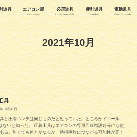
利道具
エアコン屋
必須道具
便利道具
電動道具
aircontool
indispensable
useful
electric tools
2021年10月
工具
1年10月31日
具と圧着ペンチは同じものだと思っていた。ところがイコール
ではないと知った。 圧着工具はエアコンの専用回線増設時等にも使
ある。無くても何とかなるが、焼損事故につながる可能性が高く