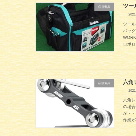
ツー
必須道具
202
ツール
バッグ
WOR
ロボロ
六角
必須道具
202
六角レ
の場合
が・・
作業が